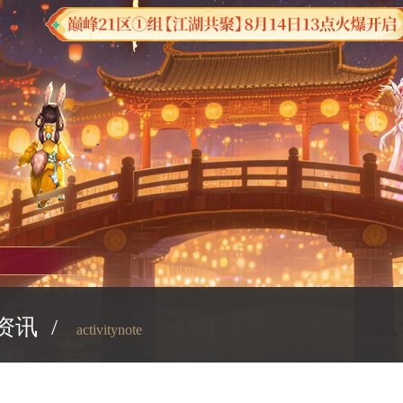
资讯
/
activitynote