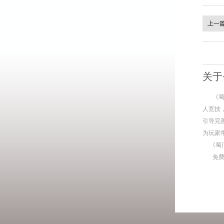
上一
关于
《
人竞技
引导完
为玩家
《蜀
免