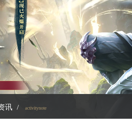
资讯
/
activitynote