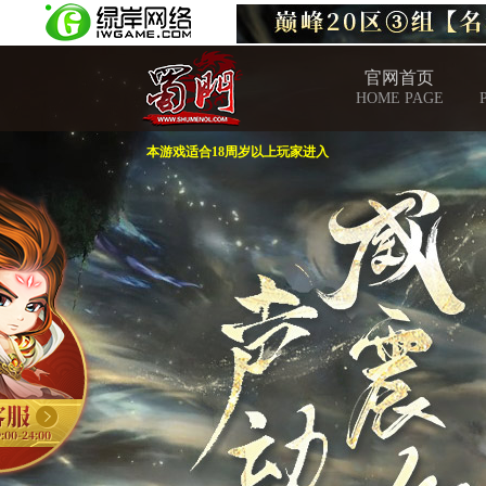
官网首页
HOME PAGE
本游戏适合18周岁以上玩家进入