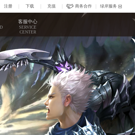
客服中心
D
SERVICE
CENTER