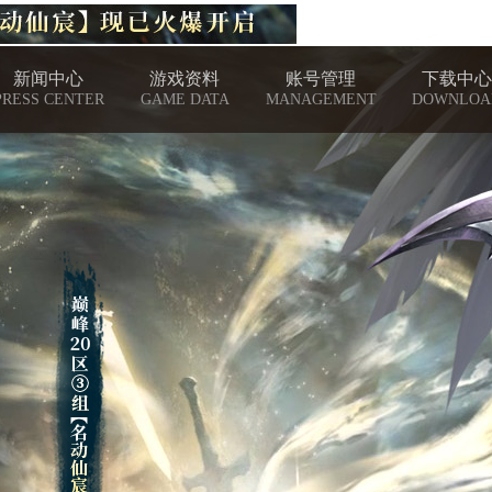
新闻中心
游戏资料
账号管理
下载中心
PRESS CENTER
GAME DATA
MANAGEMENT
DOWNLOA