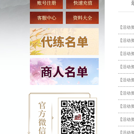
【活动
【活动
【活动
【活动
【活动
【活动
【活动
【活动
【活动