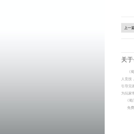
上一
关于
《
人竞技
引导完
为玩家
《蜀
免