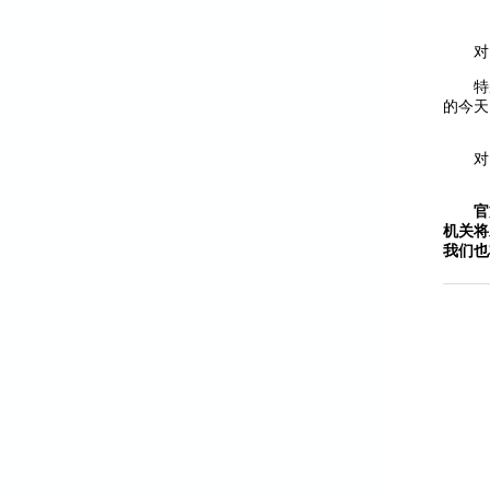
对
特
的今天
对
官
机关将
我们也