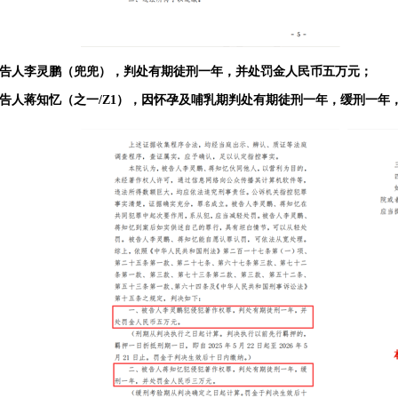
告人李
灵鹏（
兜兜
）
，判处有期徒刑一年，并处罚金人民币五万元；
告人蒋
知忆
（
之一/Z1
），
因怀孕及哺乳期
判处有期徒刑一年，缓刑一年