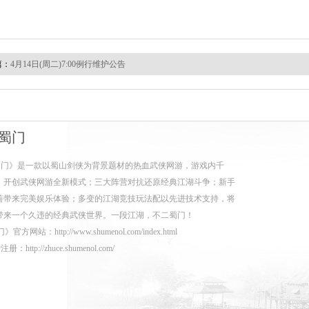
篇：
4月14日(周二)7:00例行维护公告
蜀门
蜀门》是一款以蜀山剑侠为背景题材的热血武侠网游，游戏内千
，开创武侠网游全新模式；三大阵营对抗还原经典江湖斗争；新手
善带来完美娱乐体验；多变的江湖竞技玩法配以先进技术支持，将
带来一个久违的经典武侠世界。一段江湖，不二蜀门！
门》官方网站：
http://www.shumenol.com/index.html
费注册：
http://zhuce.shumenol.com/