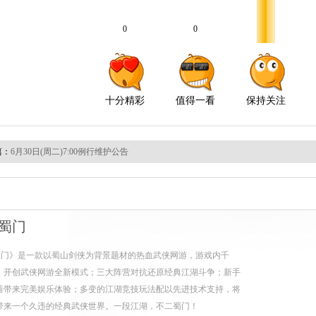
篇：
6月30日(周二)7:00例行维护公告
蜀门
蜀门》是一款以蜀山剑侠为背景题材的热血武侠网游，游戏内千
，开创武侠网游全新模式；三大阵营对抗还原经典江湖斗争；新手
善带来完美娱乐体验；多变的江湖竞技玩法配以先进技术支持，将
带来一个久违的经典武侠世界。一段江湖，不二蜀门！