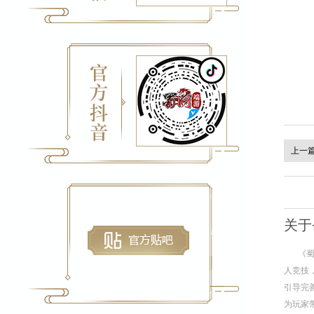
上一
关于
《
人竞技
引导完
为玩家