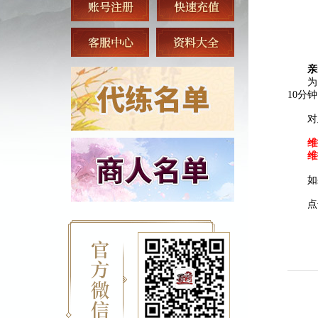
亲
为了
10分
对此
维
维
如果
点击