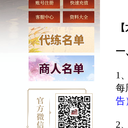
【
一
1
每
告
2