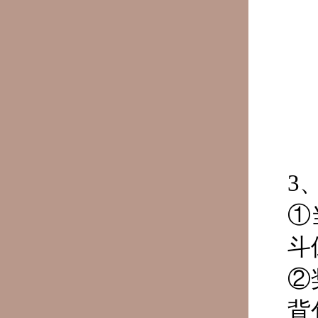
3
①
斗
②
背