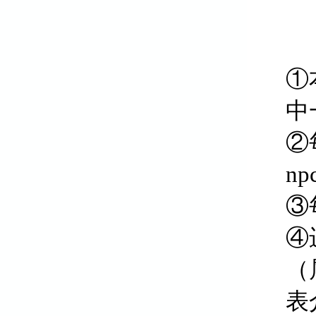
①
中
②
n
③
④
（
表