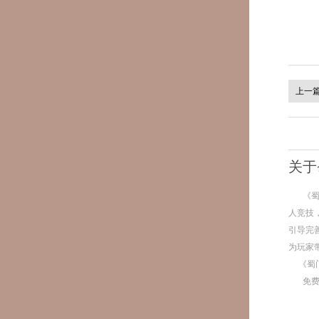
上一
关于
《
人竞技
引导完
为玩家
《蜀
免