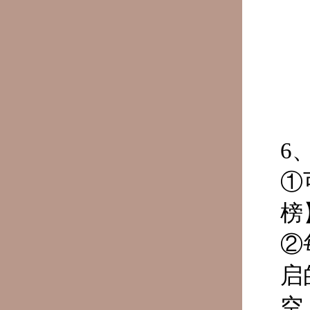
6
①
榜
②
启
空